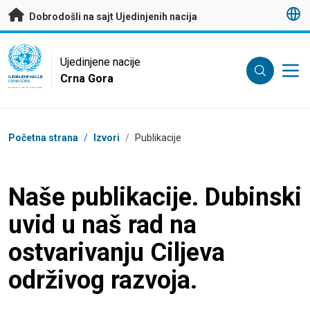
pređi na glavni meni
Dobrodošli na sajt Ujedinjenih nacija
UN Logo
Ujedinjene nacije
Crna Gora
UJEDINJENE NACIJE
CRNA GORA
Breadcrumb
Početna strana
/
Izvori
/
Publikacije
Naše publikacije. Dubinski
uvid u naš rad na
ostvarivanju Ciljeva
održivog razvoja.