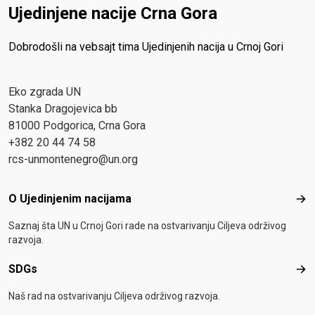
Ujedinjene nacije Crna Gora
Dobrodošli na vebsajt tima Ujedinjenih nacija u Crnoj Gori
Eko zgrada UN
Stanka Dragojevica bb
81000 Podgorica, Crna Gora
+382 20 44 74 58
rcs-unmontenegro@un.org
Footer menu
O Ujedinjenim nacijama
O Uj
Saznaj šta UN u Crnoj Gori rade na ostvarivanju Ciljeva održivog
razvoja.
SDGs
SD
Naš rad na ostvarivanju Ciljeva održivog razvoja.