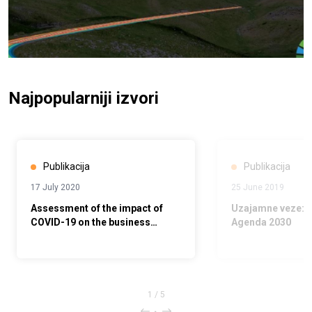
Najpopularniji izvori
Publikacija
Publikacija
17 July 2020
25 June 2019
Assessment of the impact of
Uzajamne veze: P
COVID-19 on the business
Agenda 2030
sector and the growth
prospects of the Montenegrin
economy
1
/
5