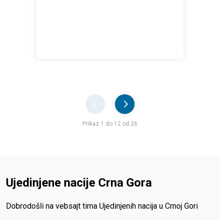
Pager
Prikaz 1 do 12 od 26
Ujedinjene nacije Crna Gora
Dobrodošli na vebsajt tima Ujedinjenih nacija u Crnoj Gori