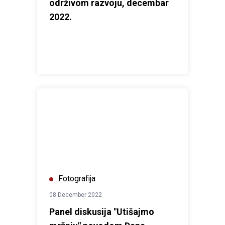
održivom razvoju, decembar
2022.
Panel diskusija "Utišajmo mržnju" povodom Dana ljuds
Fotografija
08 December 2022
Panel diskusija "Utišajmo