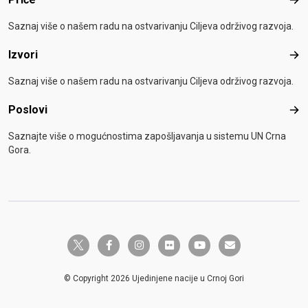
Pri
Saznaj više o našem radu na ostvarivanju Ciljeva održivog razvoja.
Izvori
Izvo
Saznaj više o našem radu na ostvarivanju Ciljeva održivog razvoja.
Poslovi
Pos
Saznajte više o mogućnostima zapošljavanja u sistemu UN Crna
Gora.
twitter-x
facebook-f
instagram
flickr
youtube
envelope
© Copyright 2026 Ujedinjene nacije u Crnoj Gori