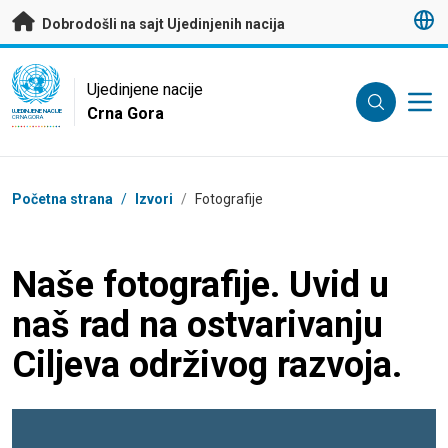
pređi na glavni meni
Dobrodošli na sajt Ujedinjenih nacija
UN Logo
Ujedinjene nacije
Crna Gora
UJEDINJENE NACIJE
CRNA GORA
Breadcrumb
Početna strana
/
Izvori
/
Fotografije
Naše fotografije. Uvid u
naš rad na ostvarivanju
Ciljeva održivog razvoja.