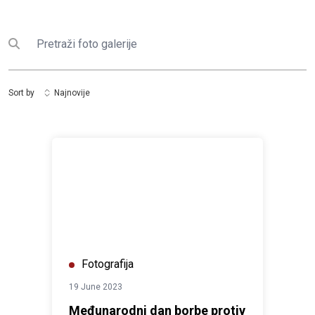
Pretraga
Submit search
Sort by
Najnovije
Međunarodni dan borbe protiv govora mržnje - jun 202
Fotografija
19 June 2023
Međunarodni dan borbe protiv