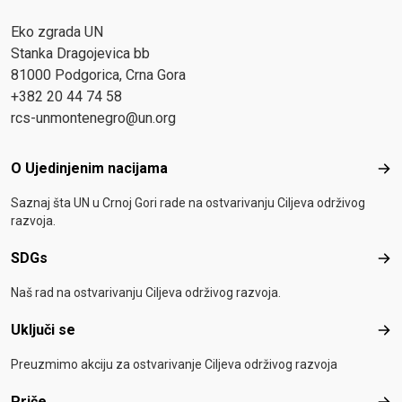
Eko zgrada UN
Stanka Dragojevica bb
81000 Podgorica, Crna Gora
+382 20 44 74 58
rcs-unmontenegro@un.org
Footer menu
O Ujedinjenim nacijama
O Uj
Saznaj šta UN u Crnoj Gori rade na ostvarivanju Ciljeva održivog
razvoja.
SDGs
SD
Naš rad na ostvarivanju Ciljeva održivog razvoja.
Uključi se
Uklj
Preuzmimo akciju za ostvarivanje Ciljeva održivog razvoja
Priče