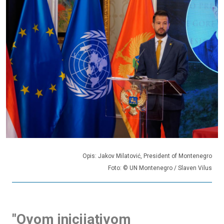
Opis: Jakov Milatović, President of Montenegro
Foto: © UN Montenegro / Slaven Vilus
"Ovom inicijativom