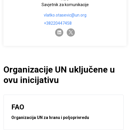
Savjetnik za komunikacije
vlatko.otasevic@un.org
+38220447458
twitter-x
linkedin
Organizacije UN uključene u
ovu inicijativu
FAO
Organizacija UN za hranu i poljoprivredu